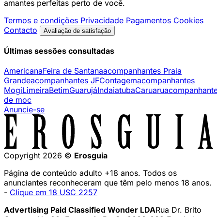
amantes perfeitas perto de você.
Termos e condições
Privacidade
Pagamentos
Cookies
Contacto
Avaliação de satisfação
Últimas sessões consultadas
Americana
Feira de Santana
acompanhantes Praia
Grande
acompanhantes JF
Contagem
acompanhantes
Mogi
Limeira
Betim
Guarujá
Indaiatuba
Caruaru
acompanhant
de moc
Anuncie-se
Copyright 2026 ©
Erosguia
Página de conteúdo adulto +18 anos. Todos os
anunciantes reconheceram que têm pelo menos 18 anos.
-
Clique em 18 USC 2257
Advertising Paid Classified Wonder LDA
Rua Dr. Brito