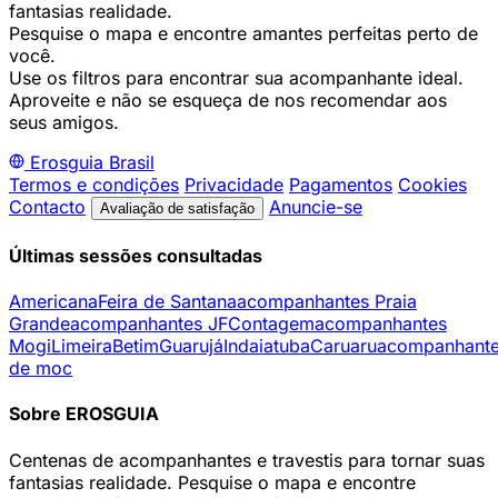
fantasias realidade.
Pesquise o mapa e encontre amantes perfeitas perto de
você.
Use os filtros para encontrar sua acompanhante ideal.
Aproveite e não se esqueça de nos recomendar aos
seus amigos.
Erosguia
Brasil
Termos e condições
Privacidade
Pagamentos
Cookies
Contacto
Anuncie-se
Avaliação de satisfação
Últimas sessões consultadas
Americana
Feira de Santana
acompanhantes Praia
Grande
acompanhantes JF
Contagem
acompanhantes
Mogi
Limeira
Betim
Guarujá
Indaiatuba
Caruaru
acompanhant
de moc
Sobre EROSGUIA
Centenas de acompanhantes e travestis para tornar suas
fantasias realidade. Pesquise o mapa e encontre