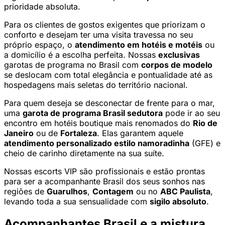
prioridade absoluta.
Para os clientes de gostos exigentes que priorizam o
conforto e desejam ter uma visita travessa no seu
próprio espaço, o
atendimento em hotéis e motéis
ou
a domicílio é a escolha perfeita. Nossas
exclusivas
garotas de programa no Brasil com
corpos de modelo
se deslocam com total elegância e pontualidade até as
hospedagens mais seletas do território nacional.
Para quem deseja se desconectar de frente para o mar,
uma
garota de programa Brasil sedutora
pode ir ao seu
encontro em hotéis boutique mais renomados do
Rio de
Janeiro
ou de
Fortaleza
. Elas garantem aquele
atendimento personalizado estilo namoradinha
(GFE) e
cheio de carinho diretamente na sua suíte.
Nossas escorts VIP são profissionais e estão prontas
para ser a acompanhante Brasil dos seus sonhos nas
regiões de
Guarulhos
,
Contagem
ou no
ABC Paulista
,
levando toda a sua sensualidade com
sigilo absoluto
.
Acompanhantes Brasil e a mistura