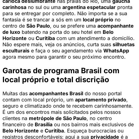
carioca deslumbrante
nas praias do Rio, uma
gaúcha
carinhosa
no sul ou uma
argentina espetacular
pronta
para se entregar por completo. Não importa se a sua
fantasia é se trancar a sós em um
local próprio
no
centro de
São Paulo
, ou se prefere uma
acompanhante
de luxo
batendo na porta do seu hotel em
Belo
Horizonte
ou
Curitiba
com um atendimento a domicílio.
Não espere mais, veja os anúncios, curta suas
silhuetas
esculturais
e faça o seu agendamento via
WhatsApp
agora mesmo para garantir o seu próximo encontro.
Garotas de programa Brasil com
local próprio e total discrição
Muitas das
acompanhantes Brasil
do nosso portal
contam com local próprio, um
apartamento privado
,
seguro e climatizado onde te recebem carinhosamente.
É um dos encontros mais solicitados pelos nossos
clientes na
metrópole de São Paulo
, no centro
financeiro de
Brasília
ou nos bairros mais exclusivos de
Belo Horizonte
e
Curitiba
. Esqueça burocracias ou
registros desconfortáveis: aqui a sua
privacidade
é a