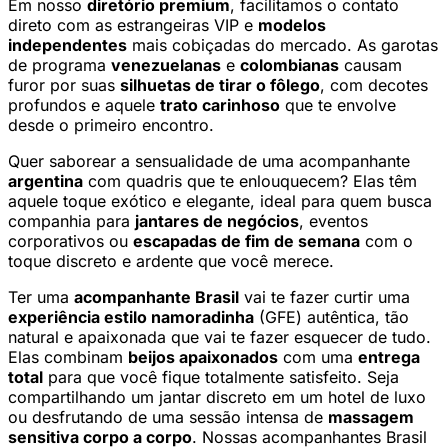
Em nosso
diretório premium
, facilitamos o contato
direto com as estrangeiras VIP e
modelos
independentes
mais cobiçadas do mercado. As garotas
de programa
venezuelanas
e
colombianas
causam
furor por suas
silhuetas de tirar o fôlego
, com decotes
profundos e aquele
trato carinhoso
que te envolve
desde o primeiro encontro.
Quer saborear a sensualidade de uma acompanhante
argentina
com quadris que te enlouquecem? Elas têm
aquele toque exótico e elegante, ideal para quem busca
companhia para
jantares de negócios
, eventos
corporativos ou
escapadas de fim de semana
com o
toque discreto e ardente que você merece.
Ter uma
acompanhante Brasil
vai te fazer curtir uma
experiência estilo namoradinha
(GFE) autêntica, tão
natural e apaixonada que vai te fazer esquecer de tudo.
Elas combinam
beijos apaixonados
com uma
entrega
total
para que você fique totalmente satisfeito. Seja
compartilhando um jantar discreto em um hotel de luxo
ou desfrutando de uma sessão intensa de
massagem
sensitiva corpo a corpo
. Nossas acompanhantes Brasil