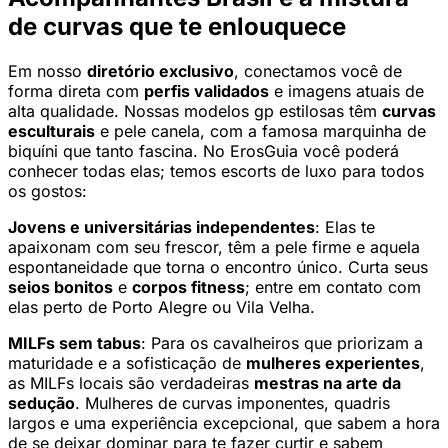
de curvas que te enlouquece
Em nosso
diretório exclusivo
, conectamos você de
forma direta com
perfis validados
e imagens atuais de
alta qualidade. Nossas modelos gp estilosas têm
curvas
esculturais
e pele canela, com a famosa marquinha de
biquíni que tanto fascina. No ErosGuia você poderá
conhecer todas elas; temos escorts de luxo para todos
os gostos:
Jovens e universitárias independentes
: Elas te
apaixonam com seu frescor, têm a pele firme e aquela
espontaneidade que torna o encontro único. Curta seus
seios bonitos
e
corpos fitness
; entre em contato com
elas perto de Porto Alegre ou Vila Velha.
MILFs sem tabus
: Para os cavalheiros que priorizam a
maturidade e a sofisticação de
mulheres experientes
,
as MILFs locais são verdadeiras
mestras na arte da
sedução
. Mulheres de curvas imponentes, quadris
largos e uma experiência excepcional, que sabem a hora
de se deixar dominar para te fazer curtir e sabem