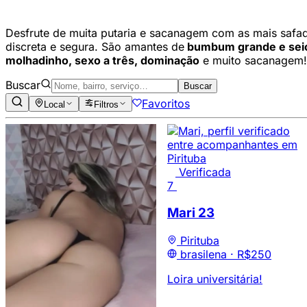
Desfrute de muita putaria e sacanagem com as mais safa
discreta e segura. São amantes de
bumbum grande e seios
molhadinho, sexo a três, dominação
e muito sacanagem
Buscar
Buscar
Favoritos
Local
Filtros
Verificada
7
Mari
23
Pirituba
brasilena ·
R$250
Loira universitária!