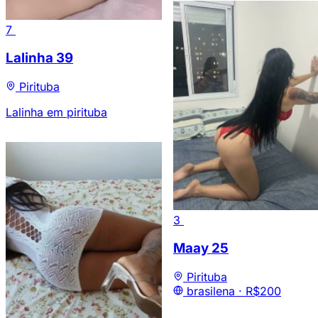
7
Lalinha
39
Pirituba
Lalinha em pirituba
3
Maay
25
Pirituba
brasilena ·
R$200