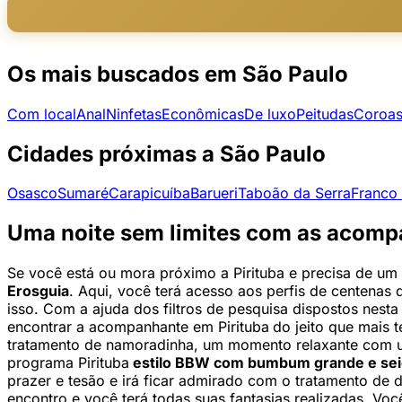
Os mais buscados em São Paulo
Com local
Anal
Ninfetas
Econômicas
De luxo
Peitudas
Coroa
Cidades próximas a São Paulo
Osasco
Sumaré
Carapicuíba
Barueri
Taboão da Serra
Franco
Uma noite sem limites com as acompan
Se você está ou mora próximo a Pirituba e precisa de um 
Erosguia
. Aqui, você terá acesso aos perfis de centenas
isso. Com a ajuda dos filtros de pesquisa dispostos nest
encontrar a acompanhante em Pirituba
do jeito que mais 
tratamento de namoradinha, um momento relaxante com u
programa Pirituba
estilo BBW com bumbum grande e seio
prazer e tesão e irá ficar admirado com o tratamento de 
encontro e você terá todas suas fantasias realizadas. V