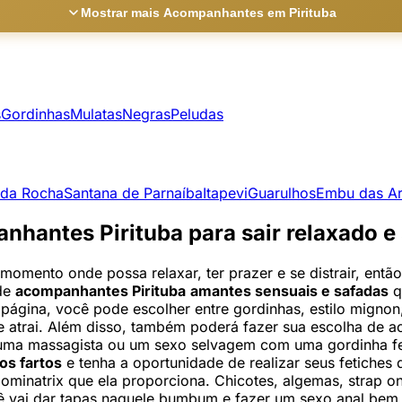
Mostrar mais Acompanhantes em Pirituba
s
Gordinhas
Mulatas
Negras
Peludas
 da Rocha
Santana de Parnaíba
Itapevi
Guarulhos
Embu das Ar
hantes Pirituba para sair relaxado e 
momento onde possa relaxar, ter prazer e se distrair, entã
 de
acompanhantes Pirituba
amantes sensuais e safadas
q
a página, você pode escolher entre gordinhas, estilo migno
te atrai. Além disso, também poderá fazer sua escolha de
ma massagista ou um sexo selvagem com uma gordinha feti
s fartos
e tenha a oportunidade de realizar seus fetiches
dominatrix que ela proporciona. Chicotes, algemas, strap o
ocê vai dar tapas naquele bumbum e fazer um sexo anal bem