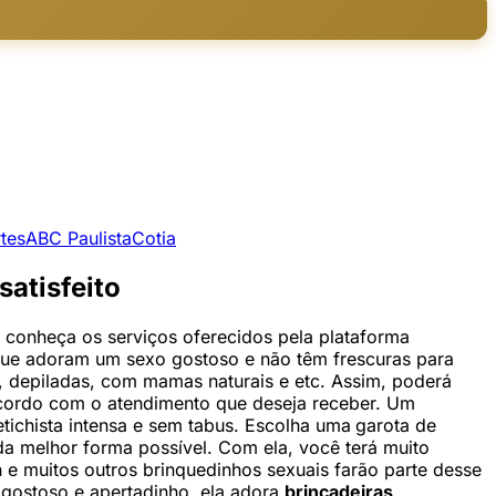
tes
ABC Paulista
Cotia
satisfeito
o conheça os serviços oferecidos pela plataforma
ue adoram um sexo gostoso e não têm frescuras para
n, depiladas, com mamas naturais e etc. Assim, poderá
 acordo com o atendimento que deseja receber. Um
chista intensa e sem tabus. Escolha uma
garota de
 da melhor forma possível. Com ela, você terá muito
n e muitos outros brinquedinhos sexuais farão parte desse
 gostoso e apertadinho, ela adora
brincadeiras