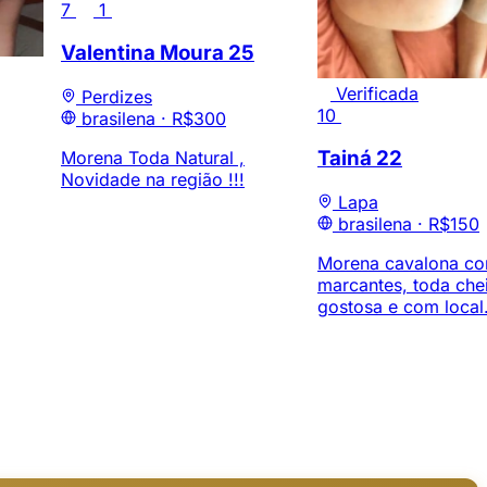
7
1
Valentina Moura
25
Verificada
Perdizes
10
brasilena ·
R$300
Tainá
22
Morena Toda Natural ,
Novidade na região !!!
Lapa
brasilena ·
R$150
Morena cavalona co
marcantes, toda che
gostosa e com local