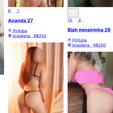
8
1
13
2
Ananda
27
Biah mineirinha
29
Pirituba
brasilena ·
R$250
Pirituba
brasilena ·
R$200