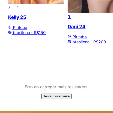
7
1
9
Kelly
25
Dani
24
Pirituba
brasilena ·
R$150
Pirituba
brasilena ·
R$200
Erro ao carregar mais resultados.
Tentar novamente