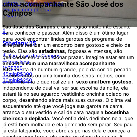
uma acompanhante São José dos
veludo,querendo gozar no
seu pau,com pepeca
Estilo namoradinha bem carinhosa
Campos
piscando!
São José dos Campos
é uma região muito interessante
8
para conhecer e passear. Além disso é um ótimo lugar
para você encontrar lindas garotas de programa de
Sthefany
25
elite
para realizar um encontro bem gostoso e cheio de
tesão. Elas são
safadinhas
, fogosas e intensas, são
São José dos Campos
dedicadas em proporcionar prazer. Imagine estar em um
brasilena
encontro com uma maravilhosa acompanhante
1h
R$350
SJC
mulata de bumbum grande, pele da cor do pecado
45min
R$300
e seios fartos ou uma
loirinha dos seios médios, com
30min
R$250
cinturinha fina e que realize um
sexo anal bem gostoso
.
Independente de qual vai ser sua escolha da noite, ela
estará lá no seu aguardo vestidinho oncinha colado no
corpo, desenhando ainda mais suas curvas. O clima vai
esquentando até que você joga sua garota na cama,
arranca o seu vestido e cai de cara naquela
bocetinha
cheirosa e depilada
. Você enfia dois dedinhos nela, que
já está bem molhada e ela gemendo sem parar. Seu pau
já está latejando, você abre as pernas dela e começa a
penetrar com força, ela revira os olhos de prazer. A