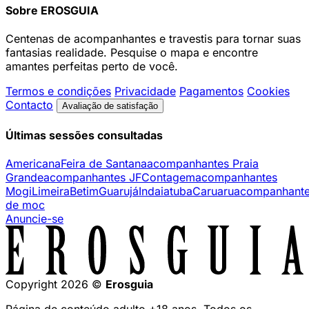
Sobre EROSGUIA
Centenas de acompanhantes e travestis para tornar suas
fantasias realidade. Pesquise o mapa e encontre
amantes perfeitas perto de você.
Termos e condições
Privacidade
Pagamentos
Cookies
Contacto
Avaliação de satisfação
Últimas sessões consultadas
Americana
Feira de Santana
acompanhantes Praia
Grande
acompanhantes JF
Contagem
acompanhantes
Mogi
Limeira
Betim
Guarujá
Indaiatuba
Caruaru
acompanhant
de moc
Anuncie-se
Copyright 2026 ©
Erosguia
Página de conteúdo adulto +18 anos. Todos os