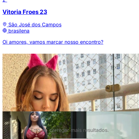
Vitoria Froes
23
São José dos Campos
brasilena
Oi amores, vamos marcar nosso encontro?
Erro ao carregar mais resultados.
5
6