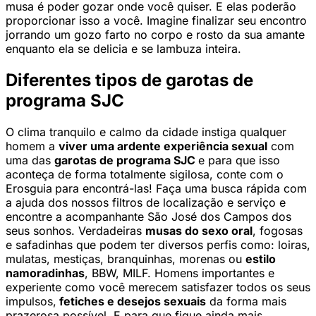
musa é poder gozar onde você quiser. E elas poderão
proporcionar isso a você. Imagine finalizar seu encontro
jorrando um gozo farto no corpo e rosto da sua amante
enquanto ela se delicia e se lambuza inteira.
Diferentes tipos de garotas de
programa SJC
O clima tranquilo e calmo da cidade instiga qualquer
homem a
viver uma ardente experiência sexual
com
uma das
garotas de programa SJC
e para que isso
aconteça de forma totalmente sigilosa, conte com o
Erosguia
para encontrá-las! Faça uma busca rápida com
a ajuda dos nossos filtros de localização e serviço e
encontre a acompanhante São José dos Campos dos
seus sonhos. Verdadeiras
musas do sexo oral
, fogosas
e safadinhas que podem ter diversos perfis como: loiras,
mulatas, mestiças, branquinhas, morenas ou
estilo
namoradinhas
, BBW, MILF. Homens importantes e
experiente como você merecem satisfazer todos os seus
impulsos,
fetiches e desejos sexuais
da forma mais
prazerosa possível. E para que fique ainda mais