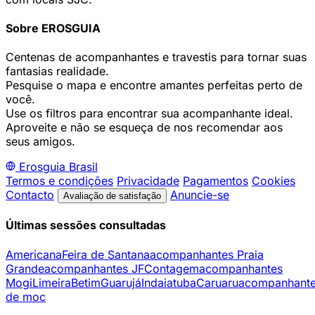
Sobre EROSGUIA
Centenas de acompanhantes e travestis para tornar suas
fantasias realidade.
Pesquise o mapa e encontre amantes perfeitas perto de
você.
Use os filtros para encontrar sua acompanhante ideal.
Aproveite e não se esqueça de nos recomendar aos
seus amigos.
Erosguia
Brasil
Termos e condições
Privacidade
Pagamentos
Cookies
Contacto
Anuncie-se
Avaliação de satisfação
Últimas sessões consultadas
Americana
Feira de Santana
acompanhantes Praia
Grande
acompanhantes JF
Contagem
acompanhantes
Mogi
Limeira
Betim
Guarujá
Indaiatuba
Caruaru
acompanhant
de moc