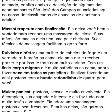
animado, confira abaixo a descrição de algumas das
acompanhantes São José dos Campos anunciadas aqui
no nosso de classificados de anúncios de conteúdo
adulto:
Massoterapeuta com finalização
: Ela deixa você bem a
vontade para receber uma massagem deliciosa. Suas
mãos são macias e ela tem uma pele cheirosa. Suas
técnicas de massagem facilitam o gozo farto.
Ruivinha ninfeta
: uma mulher de cabelos de fogo é um
verdadeiro furacão na cama, ela ama dar e receber
prazer e por isso te trata com muito carinho. Tem um
lindo
corpo mignon
e é muito safadinha na cama, adora
fazer
sexo em todas as posições
e finalizar fazendo um
anal gostoso com a
bunda redondinha
de quatro para
você.
Mulata panicat
: gostosa, sensual e muito envolvente. Ela
é completa, sua chupada é intensa e ela faz tudo com
muito tesão e vontade. Ela adora uma sacanagem
gostosa e sem frescuras. E muitas delas, são garotas
com locais SJC.