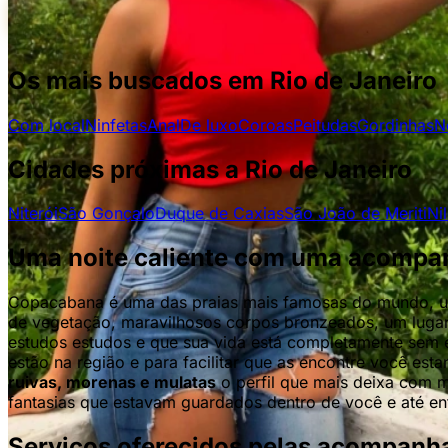
Os mais buscados em Rio de Janeiro
Com local
Ninfetas
Anal
De luxo
Coroas
Peitudas
Gordinhas
N
Cidades próximas a Rio de Janeiro
Niterói
São Gonçalo
Duque de Caxias
São João de Meriti
Ni
Uma noite caliente com uma acomp
Copacabana é uma das praias mais famosas do mundo, um 
de vegetação, maravilhosos corpos bronzeados, um lugar 
10
estudos estudos e que sua vida está completamente sem
estão na região e para facilitar que as encontre você esta
Sabrina C/local
25
ruivas, morenas e mulatas
o perfil que mais deixa com m
fantasias que estavam guardados dentro de você e até en
Copacabana
brasilena
Serviços oferecidos pelas acompan