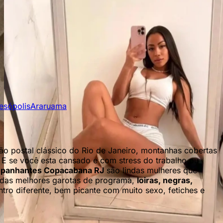
esópolis
Araruama
o postal clássico do Rio de Janeiro, montanhas cobertas
 E se você esta cansado e com stress do trabalho ou
Verificada
panhantes Copacabana RJ
são lindas mulheres que
13
 das melhores garotas de programa,
loiras, negras,
ntro diferente, bem picante com muito sexo, fetiches e
Cleo Bitencourt
20
Copacabana