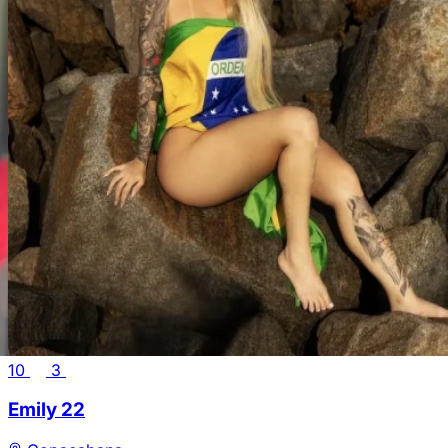
10
3
Emily
22