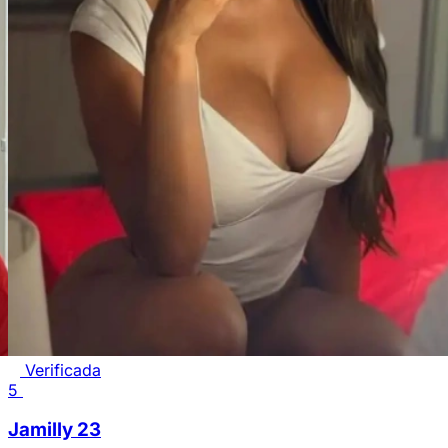
Verificada
5
Jamilly
23