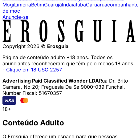
Mogi
Limeira
Betim
Guarujá
Indaiatuba
Caruaru
acompanhant
de moc
Anuncie-se
Copyright 2026 ©
Erosguia
Página de conteúdo adulto +18 anos. Todos os
anunciantes reconheceram que têm pelo menos 18 anos.
-
Clique em 18 USC 2257
Advertising Paid Classified Wonder LDA
Rua Dr. Brito
Camara, No 20; Freguesia Da Se 9000-039 Funchal.
Number Fiscal: 51670357
VISA
18+
Conteúdo Adulto
O Erosguia oferece um espaço para que pessoas