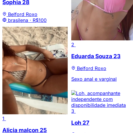
Sophia
28
Belford Roxo
brasilena ·
R$100
2
Eduarda Souza
23
Belford Roxo
Sexo anal e varginal
3
1
Loh
27
Alicia malcon
25