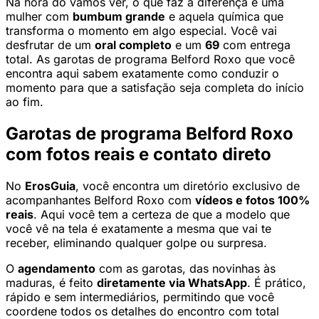
Na hora do vamos ver, o que faz a diferença é uma
mulher com
bumbum grande
e aquela química que
transforma o momento em algo especial. Você vai
desfrutar de um
oral completo
e um
69
com entrega
total. As garotas de programa Belford Roxo que você
encontra aqui sabem exatamente como conduzir o
momento para que a satisfação seja completa do início
ao fim.
Garotas de programa Belford Roxo
com fotos reais e contato direto
No
ErosGuia
, você encontra um diretório exclusivo de
acompanhantes Belford Roxo com
vídeos e fotos 100%
reais
. Aqui você tem a certeza de que a modelo que
você vê na tela é exatamente a mesma que vai te
receber, eliminando qualquer golpe ou surpresa.
O
agendamento
com as garotas, das novinhas às
maduras, é feito
diretamente via WhatsApp
. É prático,
rápido e sem intermediários, permitindo que você
coordene todos os detalhes do encontro com total