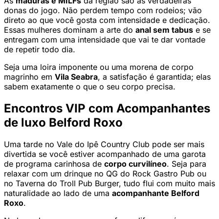
As
maduras e MILFs
da região são as verdadeiras
donas do jogo. Não perdem tempo com rodeios; vão
direto ao que você gosta com intensidade e dedicação.
Essas mulheres dominam a arte do
anal sem tabus
e se
entregam com uma intensidade que vai te dar vontade
de repetir todo dia.
Seja uma loira imponente ou uma morena de corpo
magrinho em
Vila Seabra
, a satisfação é garantida; elas
sabem exatamente o que o seu corpo precisa.
Encontros VIP com Acompanhantes
de luxo Belford Roxo
Uma tarde no Vale do Ipê Country Club pode ser mais
divertida se você estiver acompanhado de uma garota
de programa carinhosa de
corpo curvilíneo
. Seja para
relaxar com um drinque no QG do Rock Gastro Pub ou
no Taverna do Troll Pub Burger, tudo flui com muito mais
naturalidade ao lado de uma
acompanhante Belford
Roxo
.