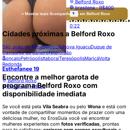
Belford Roxo
brasilena ·
R$400
Mostrar mais Acompanhantes em Belford Roxo
0:22
Cidades próximas a Belford Roxo
São João de Meriti
Nilópolis
Nova Iguaçu
Duque de
Caxias
Rio de Janeiro
Niterói
São
3
Gonçalo
Petrópolis
Itaboraí
Teresópolis
Maricá
Volta
Redonda
Esthefanee
19
Encontre a melhor garota de
Belford Roxo
programa Belford Roxo com
brasilena ·
R$150
disponibilidade imediata
Se você está pela
Vila Seabra
ou pelo
Wona
e está com
vontade de compartilhar momentos de prazer com uma
deliciosa mulher, no ErosGuia você vai encontrar
mulheres experientes com
fotos verificadas
, prontas
para te satisfazer:
cariocas com corpos esculturais
e