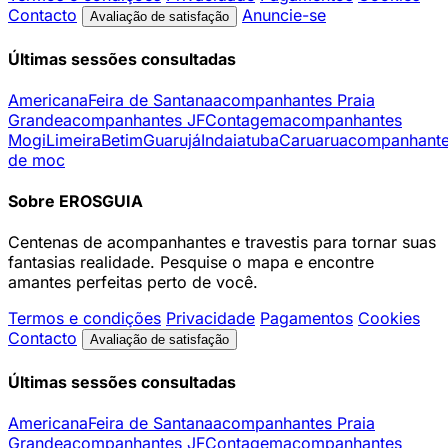
Contacto
Anuncie-se
Avaliação de satisfação
Últimas sessões consultadas
Americana
Feira de Santana
acompanhantes Praia
Grande
acompanhantes JF
Contagem
acompanhantes
Mogi
Limeira
Betim
Guarujá
Indaiatuba
Caruaru
acompanhant
de moc
Sobre EROSGUIA
Centenas de acompanhantes e travestis para tornar suas
fantasias realidade. Pesquise o mapa e encontre
amantes perfeitas perto de você.
Termos e condições
Privacidade
Pagamentos
Cookies
Contacto
Avaliação de satisfação
Últimas sessões consultadas
Americana
Feira de Santana
acompanhantes Praia
Grande
acompanhantes JF
Contagem
acompanhantes