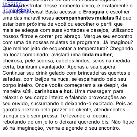
1h
R$150
quente, desfrutar desse momento único, é exatamente o
30min
R$100
que você precisa! Basta acessar o
Erosguia
e escolher
uma das maravilhosas
acompanhantes mulatas RJ
que
estar bem próxima de você ou escolher o perfil que
mais se adequa com suas vontades e desejos, utilizando
nossos filtros e correr pro abraço! Marque seu encontro
com uma de nossas mulatas de programa. Já imaginou?
Que melhor jeito de esquentar a temperatura? Chegando
no local combinado, avistará uma
linda mulher
,
cheirosa, pele sedosa, cabelos lindos, seios na medida
certa, bumbum avantajado. Apenas a sua espera.
Continuar seu drink gelado com brincadeiras quentes e
safadas, com beijos na nuca, se espalhando pelo seu
corpo inteiro. Onde vocês começaram a se despir, de
maneira sútil,
carinhosa e hot
. Uma massagem para
relaxar o seu corpo inteiro e falando provocações ao
seu ouvido, sussurrando e deixando-o excitado. Pois as
garotas prezam pelo prazer do cliente, atendimentos
tranquilos e sem pressa. Te levando a loucura,
rebolando de um jeito o deixará querendo bis. Não fique
só na imaginação, venha e agende o seu encontro.