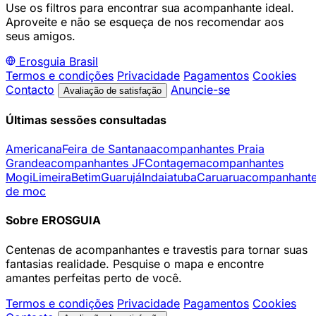
Use os filtros para encontrar sua acompanhante ideal.
Aproveite e não se esqueça de nos recomendar aos
seus amigos.
Erosguia
Brasil
Termos e condições
Privacidade
Pagamentos
Cookies
Contacto
Anuncie-se
Avaliação de satisfação
Últimas sessões consultadas
Americana
Feira de Santana
acompanhantes Praia
Grande
acompanhantes JF
Contagem
acompanhantes
Mogi
Limeira
Betim
Guarujá
Indaiatuba
Caruaru
acompanhant
de moc
Sobre EROSGUIA
Centenas de acompanhantes e travestis para tornar suas
fantasias realidade. Pesquise o mapa e encontre
amantes perfeitas perto de você.
Termos e condições
Privacidade
Pagamentos
Cookies