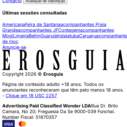
Contacto
Avaliação de satisfação
Últimas sessões consultadas
Americana
Feira de Santana
acompanhantes Praia
Grande
acompanhantes JF
Contagem
acompanhantes
Mogi
Limeira
Betim
Guarujá
Indaiatuba
Caruaru
acompanhant
de moc
Anuncie-se
Copyright 2026 ©
Erosguia
Página de conteúdo adulto +18 anos. Todos os
anunciantes reconheceram que têm pelo menos 18 anos.
-
Clique em 18 USC 2257
Advertising Paid Classified Wonder LDA
Rua Dr. Brito
Camara, No 20; Freguesia Da Se 9000-039 Funchal.
Number Fiscal: 51670357
VISA