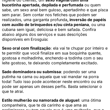
higiene do cliente), um
sexo vaginal com uma
bucetinha apertada, depilada e perfumada
ou quem
sabe, um sexo anal bem guloso, apertadinho e que pisca
sem parar. Sem contar nos fetiches que podem ser
realizados, uma garganta profunda
, inversão de papéis
com auxilio de brinquedos e/ou cinta peniana
, ou uma
cubana sem igual, deliciosa e bem safada. Confira
abaixo alguns dos serviços e suas descrições
disponíveis em
Erosguia
:
Sexo oral com finalização
: ela vai te chupar por inteiro e
te permitir que você finalize em sua boquinha quente,
gostosa e molhadinha, enchendo-a todinha com o seu
leite gostoso, te deixando completamente excitado.
Sado dominadora ou submissa
: podendo ser uma
putinha na cama ou aquela que vai mandar na porra
toda! Tudo isso pode acontecer neste encontro ou ela
pode ser apenas um desses perfis. Basta selecionar o
que te atrai.
Estilo mulherão ou namorada de aluguel
: uma ótima
companheira, que te dá carinho e que ama as