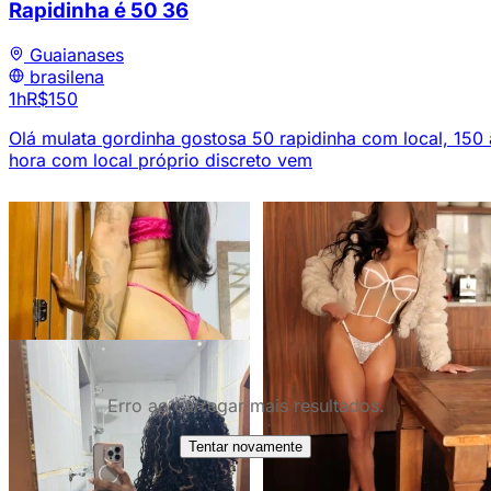
Rapidinha é 50
36
Guaianases
brasilena
1h
R$150
Olá mulata gordinha gostosa 50 rapidinha com local, 150 
hora com local próprio discreto vem
Erro ao carregar mais resultados.
Tentar novamente