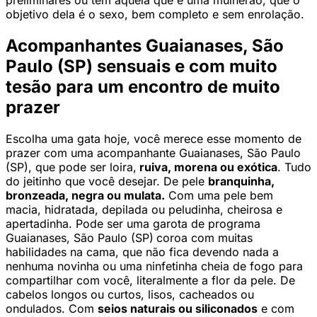
preliminares ou tem aquela que é uma mulherão, que o
objetivo dela é o sexo, bem completo e sem enrolação.
Acompanhantes Guaianases, São
Paulo (SP) sensuais e com muito
tesão para um encontro de muito
prazer
Escolha uma gata hoje, você merece esse momento de
prazer com uma acompanhante Guaianases, São Paulo
(SP), que pode ser loira,
ruiva, morena ou exótica
. Tudo
do jeitinho que você desejar. De pele
branquinha,
bronzeada, negra ou mulata.
Com uma pele bem
macia, hidratada, depilada ou peludinha, cheirosa e
apertadinha. Pode ser uma garota de programa
Guaianases, São Paulo (SP)
coroa com muitas
habilidades na cama, que não fica devendo nada a
nenhuma novinha ou uma ninfetinha cheia de fogo para
compartilhar com você, literalmente a flor da pele. De
cabelos longos ou curtos, lisos, cacheados ou
ondulados. Com
seios naturais ou siliconados
e com