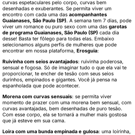
curvas espetaculares pelo corpo, curvas bem
desenhadas e exuberantes. Se permita viver um
encontro com cada uma das
acompanhantes
Guaianases, São Paulo (SP)
. A semana tem 7 dias, pode
viver um romance ou puro sexo com uma das
garotas
de programa Guaianases, São Paulo (SP)
cada dia
desse! Basta ter fôlego para todas elas. Embaixo
selecionamos alguns perfis de mulheres que pode
encontrar em nossa plataforma,
Erosguia
:
Ruivinha com seios avantajados
: ruivinha poderosa,
sensual e fogosa. Só de imaginar tudo o que ela vai te
proporcionar, te encher de tesão com seus seios
durinhos, empinados e gigantes. Você já pensa na
espanholada que pode acontecer.
Morena com curvas sensuais
: se permita viver
momento de prazer com uma morena bem sensual, com
curvas avantajadas, bem desenhadas de puro tesão.
Com esse corpo, ela se tornará a mulher mais gostosa
que já esteve em sua cama.
Loira com uma bunda empinada e gulosa
: uma loirinha,