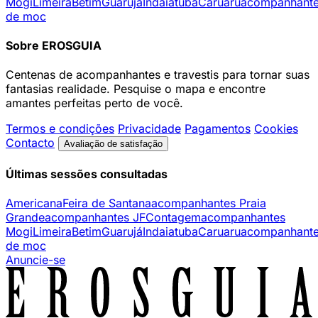
Mogi
Limeira
Betim
Guarujá
Indaiatuba
Caruaru
acompanhant
de moc
Sobre EROSGUIA
Centenas de acompanhantes e travestis para tornar suas
fantasias realidade. Pesquise o mapa e encontre
amantes perfeitas perto de você.
Termos e condições
Privacidade
Pagamentos
Cookies
Contacto
Avaliação de satisfação
Últimas sessões consultadas
Americana
Feira de Santana
acompanhantes Praia
Grande
acompanhantes JF
Contagem
acompanhantes
Mogi
Limeira
Betim
Guarujá
Indaiatuba
Caruaru
acompanhant
de moc
Anuncie-se