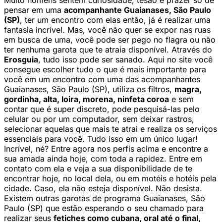
Muito homens sentem curiosidade, tesão e prazer só de
pensar em uma
acompanhante Guaianases, São Paulo
(SP)
, ter um encontro com elas então, já é realizar uma
fantasia incrível. Mas, você não quer se expor nas ruas
em busca de uma, você pode ser pego no flagra ou não
ter nenhuma garota que te atraia disponível. Através do
Erosguia
, tudo isso pode ser sanado. Aqui no site você
consegue escolher tudo o que é mais importante para
você em um encontro com uma das acompanhantes
Guaianases, São Paulo (SP), utiliza os filtros,
magra,
gordinha, alta, loira, morena, ninfeta coroa
e sem
contar que é super discreto, pode pesquisá-las pelo
celular ou por um computador, sem deixar rastros,
selecionar aquelas que mais te atrai e realiza os serviços
essenciais para você. Tudo isso em um único lugar!
Incrível, né? Entre agora nos perfis acima e encontre a
sua amada ainda hoje, com toda a rapidez. Entre em
contato com ela e veja a sua disponibilidade de te
encontrar hoje, no local dela, ou em motéis e hotéis pela
cidade. Caso, ela não esteja disponível. Não desista.
Existem outras garotas de programa Guaianases, São
Paulo (SP) que estão esperando o seu chamado para
realizar seus
fetiches como cubana, oral até o final,