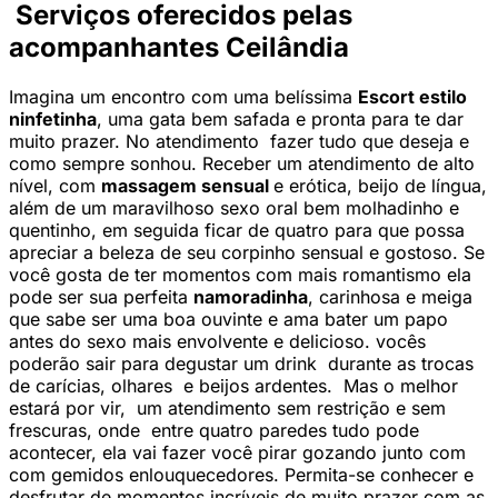
Serviços oferecidos pelas
acompanhantes Ceilândia
Imagina um encontro com uma belíssima
Escort estilo
ninfetinha
, uma gata bem safada e pronta para te dar
muito prazer. No atendimento fazer tudo que deseja e
como sempre sonhou. Receber um atendimento de alto
nível, com
massagem sensual
e erótica, beijo de língua,
além de um maravilhoso sexo oral bem molhadinho e
quentinho, em seguida ficar de quatro para que possa
apreciar a beleza de seu corpinho sensual e gostoso. Se
você gosta de ter momentos com mais romantismo ela
pode ser sua perfeita
namoradinha
, carinhosa e meiga
que sabe ser uma boa ouvinte e ama bater um papo
antes do sexo mais envolvente e delicioso. vocês
poderão sair para degustar um drink durante as trocas
de carícias, olhares e beijos ardentes. Mas o melhor
estará por vir, um atendimento sem restrição e sem
frescuras, onde entre quatro paredes tudo pode
acontecer, ela vai fazer você pirar gozando junto com
com gemidos enlouquecedores. Permita-se conhecer e
desfrutar de momentos incríveis de muito prazer com as