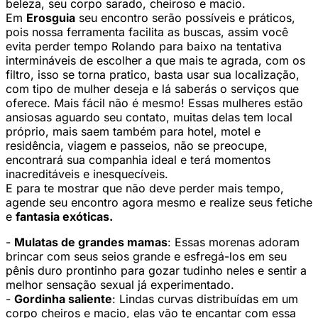
beleza, seu corpo sarado, cheiroso e macio.
Em
Erosguia
seu encontro serão possíveis e práticos,
pois nossa ferramenta facilita as buscas, assim você
evita perder tempo Rolando para baixo na tentativa
intermináveis de escolher a que mais te agrada, com os
filtro, isso se torna pratico, basta usar sua localização,
com tipo de mulher deseja e lá saberás o serviços que
oferece. Mais fácil não é mesmo! Essas mulheres estão
ansiosas aguardo seu contato, muitas delas tem local
próprio, mais saem também para hotel, motel e
residência, viagem e passeios, não se preocupe,
encontrará sua companhia ideal e terá momentos
inacreditáveis e inesquecíveis.
E para te mostrar que não deve perder mais tempo,
agende seu encontro agora mesmo e realize seus fetiche
e
fantasia exóticas.
-
Mulatas de grandes mamas
: Essas morenas adoram
brincar com seus seios grande e esfregá-los em seu
pênis duro prontinho para gozar tudinho neles e sentir a
melhor sensação sexual já experimentado.
-
Gordinha saliente
: Lindas curvas distribuídas em um
corpo cheiros e macio, elas vão te encantar com essa