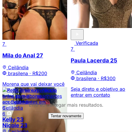
Verificada
7
7
Mila do Anal
27
Paula Lacerda
25
Ceilândia
Ceilândia
brasilena ·
R$200
brasilena ·
R$300
Morena que vai deixar você
Seja direto e objetivo ao
apaixonado. Boca quente e
entrar em contato
macia.
Erro ao carregar mais resultados.
7
6
Verificada
4
6
Tentar novamente
Waleska
Kelly
23
30
Bianca
Nicole
23
28
Ceilândia
Ceilândia