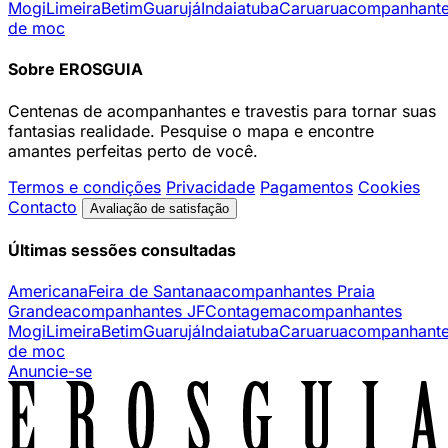
Mogi
Limeira
Betim
Guarujá
Indaiatuba
Caruaru
acompanhant
de moc
Sobre EROSGUIA
Centenas de acompanhantes e travestis para tornar suas
fantasias realidade. Pesquise o mapa e encontre
amantes perfeitas perto de você.
Termos e condições
Privacidade
Pagamentos
Cookies
Contacto
Avaliação de satisfação
Últimas sessões consultadas
Americana
Feira de Santana
acompanhantes Praia
Grande
acompanhantes JF
Contagem
acompanhantes
Mogi
Limeira
Betim
Guarujá
Indaiatuba
Caruaru
acompanhant
de moc
Anuncie-se