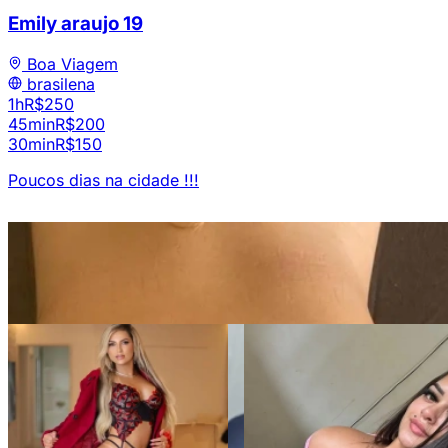
Emily araujo
19
Boa Viagem
brasilena
1h
R$250
45min
R$200
30min
R$150
Poucos dias na cidade !!!