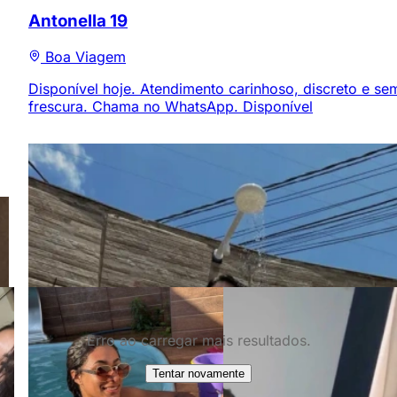
Antonella
19
Boa Viagem
Disponível hoje. Atendimento carinhoso, discreto e se
frescura. Chama no WhatsApp. Disponível
Erro ao carregar mais resultados.
Tentar novamente