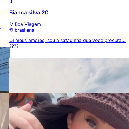
3
Bianca silva
20
Boa Viagem
m
brasilena
Oi meus amores, sou a safadinha que você procura…
????