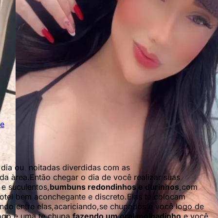
te
 dia ou noitadas diverdidas com as
 da àrea.Então chegar o dia de você realizar suas
e suculentos,
bumbuns redondinhos e durinhos
,com
Verificada
otel bem aconchegante e discreto.Elas te colocam
7
ndo entre elas,acariciando,se chupados e você logo de
ogo e uma te chupa,
fazendo um oral molhadinho
e você