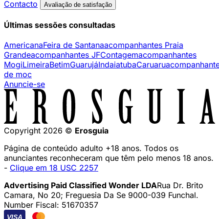
Contacto
Avaliação de satisfação
Últimas sessões consultadas
Americana
Feira de Santana
acompanhantes Praia
Grande
acompanhantes JF
Contagem
acompanhantes
Mogi
Limeira
Betim
Guarujá
Indaiatuba
Caruaru
acompanhant
de moc
Anuncie-se
Copyright 2026 ©
Erosguia
Página de conteúdo adulto +18 anos. Todos os
anunciantes reconheceram que têm pelo menos 18 anos.
-
Clique em 18 USC 2257
Advertising Paid Classified Wonder LDA
Rua Dr. Brito
Camara, No 20; Freguesia Da Se 9000-039 Funchal.
Number Fiscal: 51670357
VISA