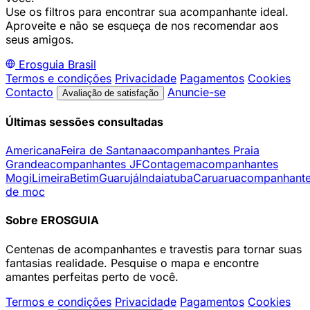
Use os filtros para encontrar sua acompanhante ideal.
Aproveite e não se esqueça de nos recomendar aos
seus amigos.
Erosguia
Brasil
Termos e condições
Privacidade
Pagamentos
Cookies
Contacto
Anuncie-se
Avaliação de satisfação
Últimas sessões consultadas
Americana
Feira de Santana
acompanhantes Praia
Grande
acompanhantes JF
Contagem
acompanhantes
Mogi
Limeira
Betim
Guarujá
Indaiatuba
Caruaru
acompanhant
de moc
Sobre EROSGUIA
Centenas de acompanhantes e travestis para tornar suas
fantasias realidade. Pesquise o mapa e encontre
amantes perfeitas perto de você.
Termos e condições
Privacidade
Pagamentos
Cookies