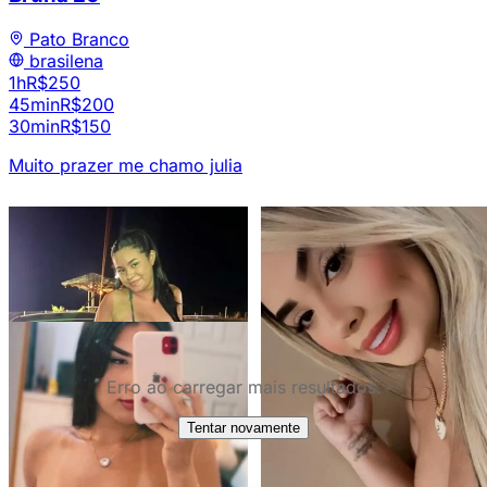
Pato Branco
brasilena
1h
R$250
45min
R$200
30min
R$150
Muito prazer me chamo julia
Erro ao carregar mais resultados.
6
Tentar novamente
Amanda
40
Pato Branco