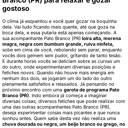
Branco (PR) para relaxar e gozar
gostoso
O clima já esquentou e você quer gozar na boquinha
dela. Vai tudo ficando mais quente, até que goza na
boca dela, e essa putaria está apenas começando. A
sua
acompanhante Pato Branco (PR)
loira alta, morena
magra, negra com bumbum grande, ruiva ninfeta,
sobe em cima de você, rebolando sem parar, enquanto
vocês dois gemem sem pudor, gritando de tanto tesão.
E durante horas vocês se deliciam sobre as curvas um
do outro, onde experimentaram diversas posições e
fetiches novos. Quando não houve mais energia em
nenhum dos dois, se jogaram um do lado do outro
plenamente satisfeitos e relaxados. Já pensando no
próximo encontro com uma
garota de programa Pato
Branco (PR)
. Indo embora já começa a imaginar
diversas coisas, diversos fetiches que pode realizar com
uma das outras acompanhantes Pato Branco (PR),
deseja experimentar coisas mais picantes e que nunca
sonhou antes. Quem sabe desta vez não realiza uma
chuva dourada ou negra, um beijo branco ou grego, no