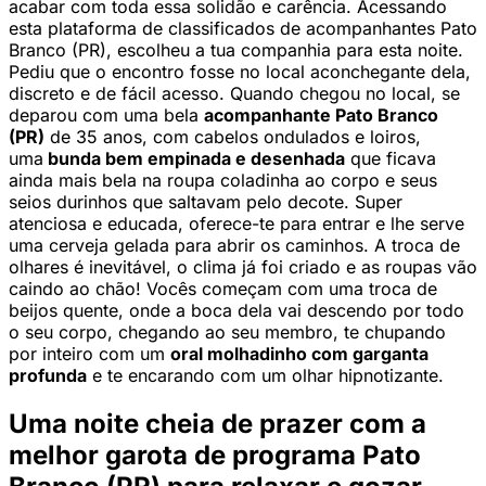
acabar com toda essa solidão e carência. Acessando
esta plataforma de classificados de acompanhantes Pato
Branco (PR), escolheu a tua companhia para esta noite.
Pediu que o encontro fosse no local aconchegante dela,
discreto e de fácil acesso. Quando chegou no local, se
deparou com uma bela
acompanhante Pato Branco
(PR)
de 35 anos, com cabelos ondulados e loiros,
uma
bunda bem empinada e desenhada
que ficava
ainda mais bela na roupa coladinha ao corpo e seus
seios durinhos que saltavam pelo decote. Super
atenciosa e educada, oferece-te para entrar e lhe serve
uma cerveja gelada para abrir os caminhos. A troca de
olhares é inevitável, o clima já foi criado e as roupas vão
caindo ao chão! Vocês começam com uma troca de
beijos quente, onde a boca dela vai descendo por todo
o seu corpo, chegando ao seu membro, te chupando
por inteiro com um
oral molhadinho com garganta
profunda
e te encarando com um olhar hipnotizante.
Uma noite cheia de prazer com a
melhor garota de programa Pato