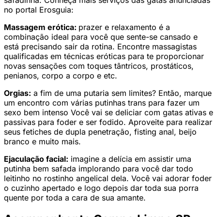
safadinha. Conheça mais serviços das gatas anunciadas
no portal Erosguia:
Massagem erótica:
prazer e relaxamento é a
combinação ideal para você que sente-se cansado e
está precisando sair da rotina. Encontre massagistas
qualificadas em técnicas eróticas para te proporcionar
novas sensações com toques tântricos, prostáticos,
penianos, corpo a corpo e etc.
Orgias:
a fim de uma putaria sem limites? Então, marque
um encontro com várias putinhas trans para fazer um
sexo bem intenso Você vai se deliciar com gatas ativas e
passivas para foder e ser fodido. Aproveite para realizar
seus fetiches de dupla penetração, fisting anal, beijo
branco e muito mais.
Ejaculação facial:
imagine a delícia em assistir uma
putinha bem safada implorando para você dar todo
leitinho no rostinho angelical dela. Você vai adorar foder
o cuzinho apertado e logo depois dar toda sua porra
quente por toda a cara de sua amante.