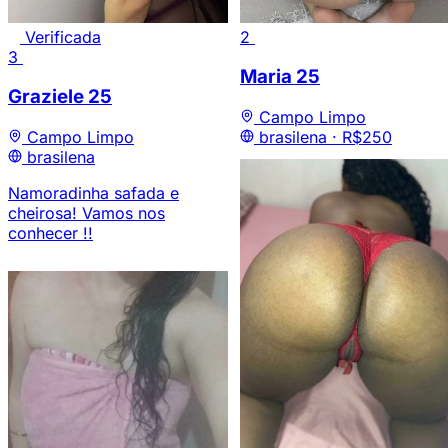
Verificada
2
3
Maria
25
Graziele
25
Campo Limpo
Campo Limpo
brasilena ·
R$250
brasilena
Namoradinha safada e
cheirosa! Vamos nos
conhecer !!