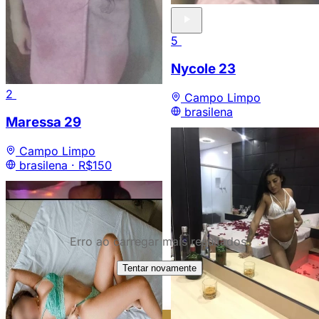
5
Nycole
23
2
Campo Limpo
brasilena
Maressa
29
Campo Limpo
brasilena ·
R$150
Erro ao carregar mais resultados.
12
Tentar novamente
Paty
25
Morumbi