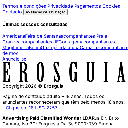
Termos e condições
Privacidade
Pagamentos
Cookies
Contacto
Avaliação de satisfação
Últimas sessões consultadas
Americana
Feira de Santana
acompanhantes Praia
Grande
acompanhantes JF
Contagem
acompanhantes
Mogi
Limeira
Betim
Guarujá
Indaiatuba
Caruaru
acompanhant
de moc
Anuncie-se
Copyright 2026 ©
Erosguia
Página de conteúdo adulto +18 anos. Todos os
anunciantes reconheceram que têm pelo menos 18 anos.
-
Clique em 18 USC 2257
Advertising Paid Classified Wonder LDA
Rua Dr. Brito
Camara, No 20; Freguesia Da Se 9000-039 Funchal.