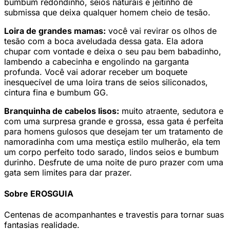
bumbum redondinho, seios naturais e jeitinho de
submissa que deixa qualquer homem cheio de tesão.
Loira de grandes mamas:
você vai revirar os olhos de
tesão com a boca aveludada dessa gata. Ela adora
chupar com vontade e deixa o seu pau bem babadinho,
lambendo a cabecinha e engolindo na garganta
profunda. Você vai adorar receber um boquete
inesquecível de uma loira trans de seios siliconados,
cintura fina e bumbum GG.
Branquinha de cabelos lisos:
muito atraente, sedutora e
com uma surpresa grande e grossa, essa gata é perfeita
para homens gulosos que desejam ter um tratamento de
namoradinha com uma mestiça estilo mulherão, ela tem
um corpo perfeito todo sarado, lindos seios e bumbum
durinho. Desfrute de uma noite de puro prazer com uma
gata sem limites para dar prazer.
Sobre EROSGUIA
Centenas de acompanhantes e travestis para tornar suas
fantasias realidade.