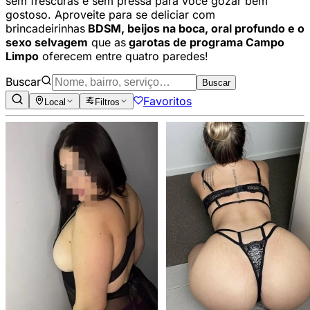
sem frescuras e sem pressa para você gozar bem
gostoso. Aproveite para se deliciar com
brincadeirinhas
BDSM, beijos na boca, oral profundo e o
sexo selvagem
que as
garotas de programa Campo
Limpo
oferecem entre quatro paredes!
Buscar
Buscar
Favoritos
Local
Filtros