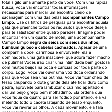
total sigilo uma amante perto de você! Com uma rápida
busca, você vai encontrar todas informações
necessárias para marcar um encontro cheio de
sacanagem com uma das belas
acompanhantes Campo
Limpo
. Use os filtros de pesquisa para encontrar aquela
gata que preenche todos os requisitos que você deseja
para te satisfazer entre quatro paredes. Imagine poder
encontrar em um quarto de motel, uma acompanhante
Campo Limpo
negra de seios com seios durinhos,
bumbum guloso e cabelos cacheados
. Apesar de uma
companhia doce, carinhosa e envolvente, ela é
dominadora, uma gata insaciável que adora fazer macho
de putinha! Vocês irão criar uma intimidade bem gostosa
com muitos beijos na boca e carícias por toda parte do
corpo. Logo, você vai ouvir uma voz doce ordenando
para que você seja uma putinha. Você vai ficar cheio de
tesão chupando o dote grande dela até ficar duro como
pedra, aproveite para lambuzar o cuzinho apertado e
dar um beijo grego bem molhadinho. Ela ordena que
você fique de quatro para ser fodido por inteiro, ela vai
metendo todo o cacete latejando de tesão enquanto,
você vai revirar os olhos. A cada movimento, ela fala