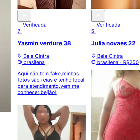
Verificada
Verificada
7
5
Yasmin venture
38
Julia novaes
22
Bela Cintra
Bela Cintra
brasilena
brasilena ·
R$250
Aqui não tem fake,minhas
fotos são reias e tenho local
para atendimento,vem me
conhecer,beijão!