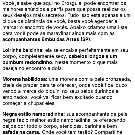
Você já sabe que aqui no Erosguia
pode encontrar os
melhores anúncios e perfis para que possa realizar os
seus desejos mais secretos! Tudo isso está apenas a um
clique de distância de você, basta você agendar e
marcar o encontro de vocês. Abaixo criamos uma lista
para você pode se maravilhar ainda mais com as
acompanhantes Embu das Artes (SP)
:
Loirinha baixinha:
ela se encaixa perfeitamente em seu
corpo, completamente sexy,
cabelos longos e um
bumbum redondinho
. Neste momento o que mais
deseja no encontro a dois.
Morena habilidosa:
uma morena com a pele bronzeada,
cheia de prazer para te oferecer, onde você fica louco
vendo a marca do biquíni no seus seios durinhos e
empinados, você vai ficar bem excitado quando
começar a chupar eles.
Negra estilo namoradinha:
sua acompanhante de pele
negra faz o melhor estilo namoradinha, te oferecendo
beijos por todo o corpo, atenciosa, carinha e bem
safada na cama
. Onde você tem tesão? Compartilhe