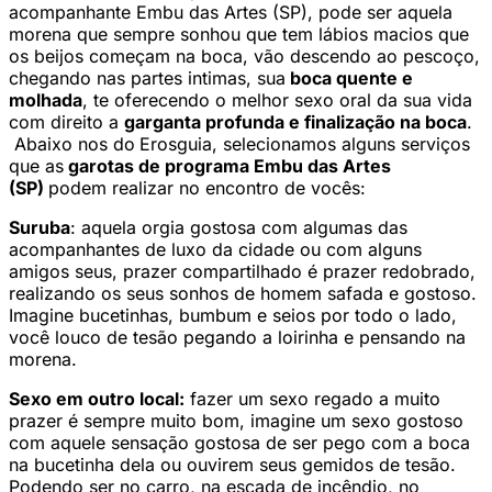
acompanhante Embu das Artes (SP), pode ser aquela
morena que sempre sonhou que tem lábios macios que
os beijos começam na boca, vão descendo ao pescoço,
chegando nas partes intimas, sua
boca quente e
molhada
, te oferecendo o melhor sexo oral da sua vida
com direito a
garganta profunda e finalização na boca
.
Abaixo nos do
Erosguia, selecionamos alguns serviços
que as
garotas de programa Embu das Artes
(SP)
podem realizar no encontro de vocês:
Suruba
: aquela orgia gostosa com algumas das
acompanhantes de luxo da cidade ou com alguns
amigos seus, prazer compartilhado é prazer redobrado,
realizando os seus sonhos de homem safada e gostoso.
Imagine bucetinhas, bumbum e seios por todo o lado,
você louco de tesão pegando a loirinha e pensando na
morena.
Sexo em outro local:
fazer um sexo regado a muito
prazer é sempre muito bom, imagine um sexo gostoso
com aquele sensação gostosa de ser pego com a boca
na bucetinha dela ou ouvirem seus gemidos de tesão.
Podendo ser no carro, na escada de incêndio, no