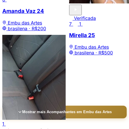
Amanda Vaz
24
Verificada
Embu das Artes
7
1
brasilena ·
R$200
Mirella
25
Embu das Artes
brasilena ·
R$500
Mostrar mais Acompanhantes em Embu das Artes
1