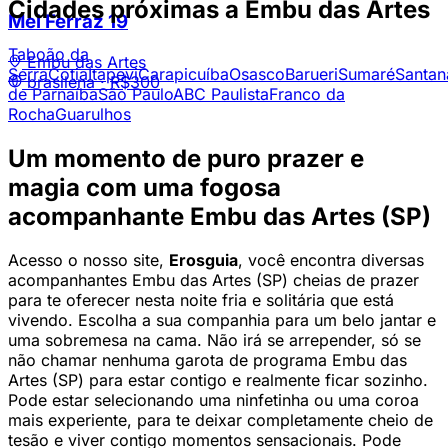
Cidades próximas a Embu das Artes
Mel Ferraz
19
Taboão da
Embu das Artes
Serra
Cotia
Itapevi
Carapicuíba
Osasco
Barueri
Sumaré
Santan
brasilena ·
R$300
de Parnaíba
São Paulo
ABC Paulista
Franco da
Rocha
Guarulhos
Um momento de puro prazer e
magia com uma fogosa
acompanhante Embu das Artes (SP)
Acesso o nosso site,
Erosguia
, você encontra diversas
acompanhantes Embu das Artes (SP) cheias de prazer
para te oferecer nesta noite fria e solitária que está
vivendo. Escolha a sua companhia para um belo jantar e
uma sobremesa na cama. Não irá se arrepender, só se
não chamar nenhuma garota de programa Embu das
Artes (SP) para estar contigo e realmente ficar sozinho.
Pode estar selecionando uma ninfetinha ou uma coroa
mais experiente, para te deixar completamente cheio de
tesão e viver contigo momentos sensacionais. Pode