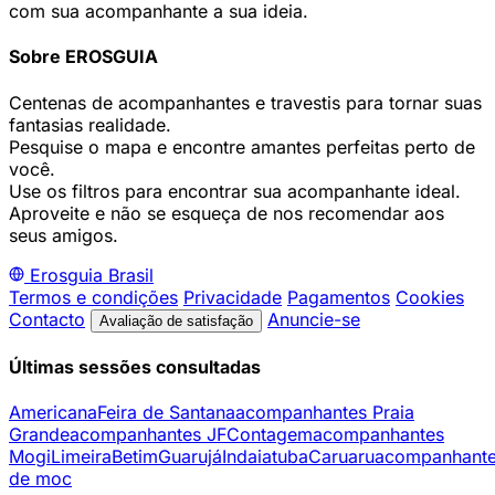
com sua acompanhante a sua ideia.
Sobre EROSGUIA
Centenas de acompanhantes e travestis para tornar suas
fantasias realidade.
Pesquise o mapa e encontre amantes perfeitas perto de
você.
Use os filtros para encontrar sua acompanhante ideal.
Aproveite e não se esqueça de nos recomendar aos
seus amigos.
Erosguia
Brasil
Termos e condições
Privacidade
Pagamentos
Cookies
Contacto
Anuncie-se
Avaliação de satisfação
Últimas sessões consultadas
Americana
Feira de Santana
acompanhantes Praia
Grande
acompanhantes JF
Contagem
acompanhantes
Mogi
Limeira
Betim
Guarujá
Indaiatuba
Caruaru
acompanhant
de moc