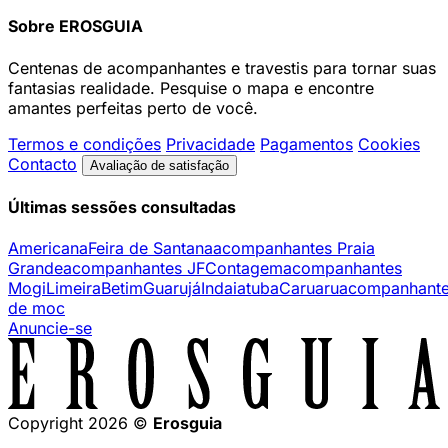
Sobre EROSGUIA
Centenas de acompanhantes e travestis para tornar suas
fantasias realidade. Pesquise o mapa e encontre
amantes perfeitas perto de você.
Termos e condições
Privacidade
Pagamentos
Cookies
Contacto
Avaliação de satisfação
Últimas sessões consultadas
Americana
Feira de Santana
acompanhantes Praia
Grande
acompanhantes JF
Contagem
acompanhantes
Mogi
Limeira
Betim
Guarujá
Indaiatuba
Caruaru
acompanhant
de moc
Anuncie-se
Copyright 2026 ©
Erosguia