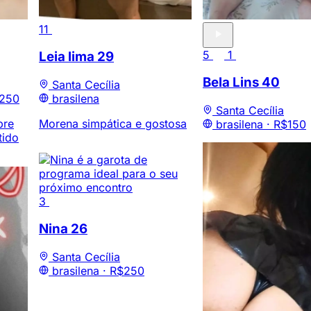
11
5
1
Leia lima
29
Bela Lins
40
Santa Cecília
 250
brasilena
Santa Cecília
pre
Morena simpática e gostosa
brasilena ·
R$150
tido
3
Nina
26
Santa Cecília
brasilena ·
R$250