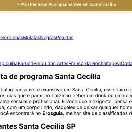
Mostrar mais Acompanhantes em Santa Cecília
s
Gordinhas
Mulatas
Negras
Peludas
apicuíba
Barueri
Embu das Artes
Franco da Rocha
Itapevi
Coti
ota de programa Santa Cecília
balho cansativo e exaustivo em Santa Cecilia, esse bairro
os dias que é parar no barzinho beber um drink ou uma cer
grama sensual e profissional. E você que é exigente, pens
da, com um corpo lindo, daqueles de deixar qualquer hom
 você encontrará no
Erosguia
, melhor site de classificados
ntes Santa Cecília SP