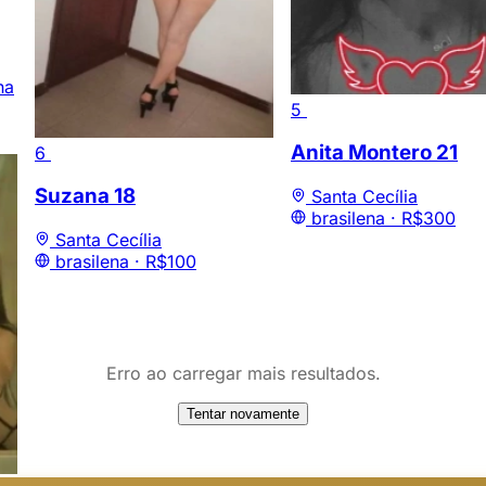
ha
5
Anita Montero
21
6
Suzana
18
Santa Cecília
brasilena ·
R$300
Santa Cecília
brasilena ·
R$100
Erro ao carregar mais resultados.
Tentar novamente