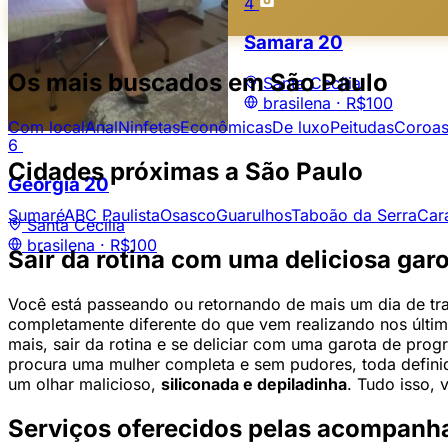
4
4
Suzi
20
Samara
20
Os mais buscados em São Paulo
Santa Cecília
Santa Cecília
brasilena ·
R$100
brasilena ·
R$100
Com local
Anal
Ninfetas
Econômicas
De luxo
Peitudas
Coroa
6
Cidades próximas a São Paulo
Georgia
20
Sumaré
ABC Paulista
Osasco
Guarulhos
Taboão da Serra
Car
Santa Cecília
brasilena ·
R$100
Sair da rotina com uma deliciosa gar
Você está passeando ou retornando de mais um dia de tra
completamente diferente do que vem realizando nos últim
mais, sair da rotina e se deliciar com uma garota de pro
procura uma mulher completa e sem pudores, toda defini
um olhar malicioso,
siliconada e depiladinha
. Tudo isso,
Serviços oferecidos pelas acompanha