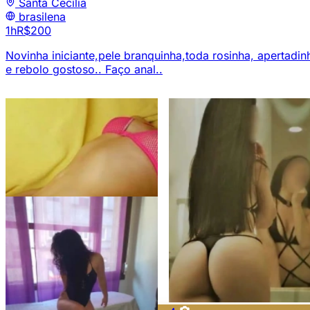
Santa Cecília
brasilena
1h
R$200
Novinha iniciante,pele branquinha,toda rosinha, apertadin
e rebolo gostoso.. Faço anal..