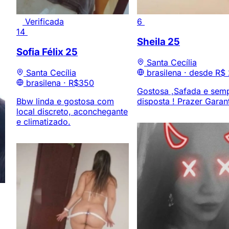
Verificada
6
14
Sheila
25
Sofia Félix
25
Santa Cecília
Santa Cecília
brasilena ·
desde R$
brasilena ·
R$350
Gostosa ,Safada e sem
Bbw linda e gostosa com
disposta ! Prazer Garan
local discreto, aconchegante
e climatizado.