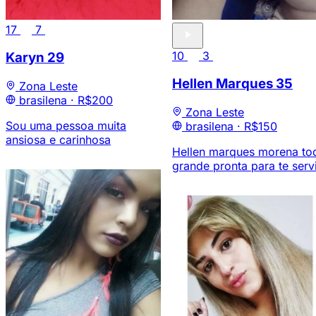
17
7
10
3
Karyn
29
Hellen Marques
35
Zona Leste
brasilena ·
R$200
Zona Leste
Sou uma pessoa muita
brasilena ·
R$150
ansiosa e carinhosa
Hellen marques morena to
grande pronta para te serv