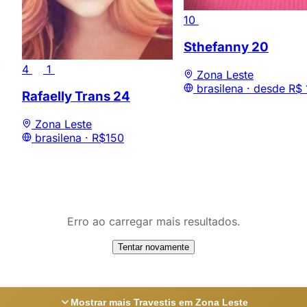
10
Sthefanny
20
4
1
Zona Leste
brasilena ·
desde R$ 
Rafaelly Trans
24
Zona Leste
brasilena ·
R$150
Erro ao carregar mais resultados.
Tentar novamente
Mostrar mais Travestis em Zona Leste