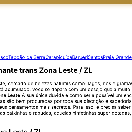
asco
Taboão da Serra
Carapicuíba
Barueri
Santos
Praia Grande
nte trans Zona Leste / ZL
te, cercado de belezas naturais como: lagos, rios e gram
 está acumulado, você se depara com um desejo que a muito t
ona Leste
A sua única duvida é como seria possível um e
las são bem procuradas por toda sua discrição e sabedoria
seus pensamentos mais secretos. Para isso, é precisa sabe
nas baixinhas e rabudas, aquelas ninfetinhas super dotadas
na Leste / ZL