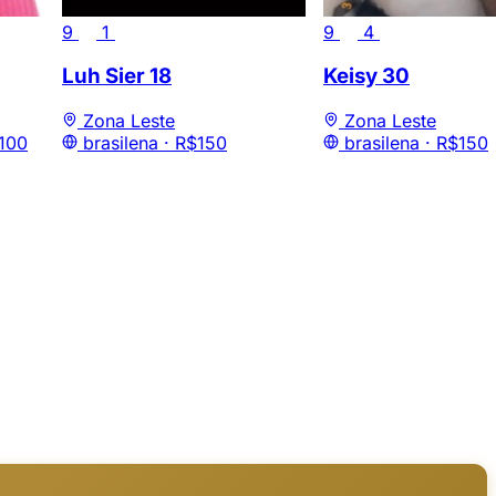
9
1
9
4
Luh Sier
18
Keisy
30
Zona Leste
Zona Leste
100
brasilena ·
R$150
brasilena ·
R$150