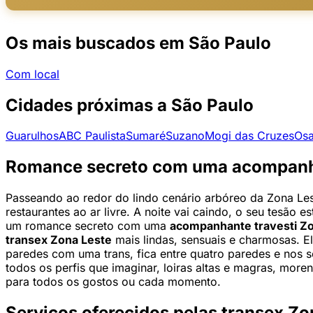
Os mais buscados em São Paulo
Com local
Cidades próximas a São Paulo
Guarulhos
ABC Paulista
Sumaré
Suzano
Mogi das Cruzes
Os
Romance secreto com uma acompanha
Passeando ao redor do lindo cenário arbóreo da Zona Les
restaurantes ao ar livre. A noite vai caindo, o seu tesão
um romance secreto com uma
acompanhante travesti Z
transex Zona Leste
mais lindas, sensuais e charmosas. E
paredes com uma trans, fica entre quatro paredes e nos 
todos os perfis que imaginar, loiras altas e magras, more
para todos os gostos ou cada momento.
Serviços oferecidos pelas transex Zo