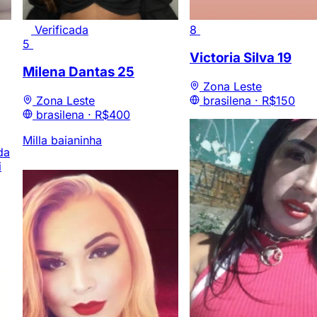
Verificada
8
5
Victoria Silva
19
Milena Dantas
25
Zona Leste
Zona Leste
brasilena ·
R$150
brasilena ·
R$400
Milla baianinha
da
i