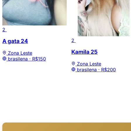
2
2
A gata
24
Kamila
25
Zona Leste
brasilena ·
R$150
Zona Leste
brasilena ·
R$200