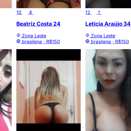
10
4
12
1
Beatriz Costa
24
Letícia Araújo
34
Zona Leste
Zona Leste
brasilena ·
R$150
brasilena ·
R$150