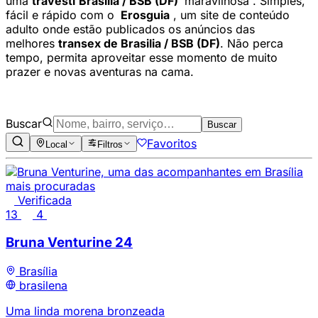
uma
travesti
Brasília / BSB (DF)
maravilhosa . Simples,
fácil e rápido com o
Erosguia
, um site de conteúdo
adulto onde estão publicados os anúncios das
melhores
transex de Brasilia / BSB (DF)
. Não perca
tempo, permita aproveitar esse momento de muito
prazer e novas aventuras na cama.
Buscar
Buscar
Favoritos
Local
Filtros
Verificada
13
4
Bruna Venturine
24
Brasília
brasilena
Uma linda morena bronzeada