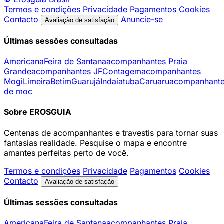
Termos e condições
Privacidade
Pagamentos
Cookies
Contacto
Anuncie-se
Avaliação de satisfação
Últimas sessões consultadas
Americana
Feira de Santana
acompanhantes Praia
Grande
acompanhantes JF
Contagem
acompanhantes
Mogi
Limeira
Betim
Guarujá
Indaiatuba
Caruaru
acompanhant
de moc
Sobre EROSGUIA
Centenas de acompanhantes e travestis para tornar suas
fantasias realidade. Pesquise o mapa e encontre
amantes perfeitas perto de você.
Termos e condições
Privacidade
Pagamentos
Cookies
Contacto
Avaliação de satisfação
Últimas sessões consultadas
Americana
Feira de Santana
acompanhantes Praia