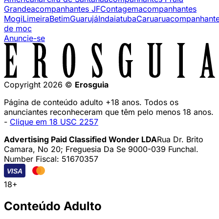
Grande
acompanhantes JF
Contagem
acompanhantes
Mogi
Limeira
Betim
Guarujá
Indaiatuba
Caruaru
acompanhant
de moc
Anuncie-se
Copyright 2026 ©
Erosguia
Página de conteúdo adulto +18 anos. Todos os
anunciantes reconheceram que têm pelo menos 18 anos.
-
Clique em 18 USC 2257
Advertising Paid Classified Wonder LDA
Rua Dr. Brito
Camara, No 20; Freguesia Da Se 9000-039 Funchal.
Number Fiscal: 51670357
VISA
18+
Conteúdo Adulto