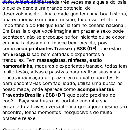
ativa passiva beijo ????
consumidor, com a
renda três vezes mais que a do país,
o que evidencia um grande potencial de
desenvolvimento. Uma cidade que tem uma boa história,
boa economia e um bom turismo, tudo isso reflete a
importância do PIB que Brasília tem no cenário nacional.
Em Brasília o que você imagina em prazer e sexo pode
acontecer, não se preocupe se for iniciante ou se expor
em uma fantasia e um fetiche bem picante, pois
como
acompanhantes Transex / BSB (DF)
que estão
em
Erosguia
são bem safadas e experientes e
tranquilas. Tem
massagistas, ninfetas, estilo
namoradinha,
maduras e experientes transex, todas tem
muito tesão, ativas e passivas para realizar suas mais
loucas imaginação de prazer entre quatro paredes. E
para encontra-las com facilidade, utiliza uma busca no
nosso mapa, onde aparece como
acompanhantes
Travestis Brasília / BSB (DF)
que estão próximo de
você. . Faça sua busca no portal e encontre sua
encantadora travesti versátil e marque agora mesmo seu
encontro, tenha momentos inesquecíveis de muito
prazer e relaxe