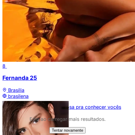
8
Fernanda
25
Brasília
brasilena
Olá meus amores estou ansiosa pra conhecer vocês
Erro ao carregar mais resultados.
Verificada
13
Verificada
4
Tentar novamente
5