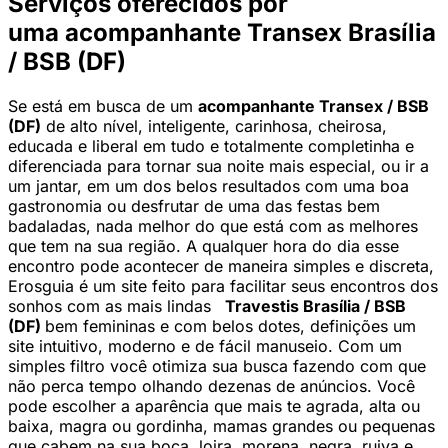
Serviços oferecidos por
uma acompanhante Transex Brasília
/ BSB (DF)
Se está em busca de um
acompanhante Transex / BSB
(DF)
de alto nível, inteligente, carinhosa, cheirosa,
educada e liberal em tudo e totalmente completinha e
diferenciada para tornar sua noite mais especial, ou ir a
um jantar, em um dos belos resultados com uma boa
gastronomia ou desfrutar de uma das festas bem
badaladas, nada melhor do que está com as melhores
que tem na sua região. A qualquer hora do dia esse
encontro pode acontecer de maneira simples e discreta,
Erosguia é um site feito para facilitar seus encontros dos
sonhos com as mais lindas
Travestis Brasília / BSB
(DF)
bem femininas e com belos dotes, definições um
site intuitivo, moderno e de fácil manuseio. Com um
simples filtro você otimiza sua busca fazendo com que
não perca tempo olhando dezenas de anúncios. Você
pode escolher a aparência que mais te agrada, alta ou
baixa, magra ou gordinha, mamas grandes ou pequenas
que cabem na sua boca, loira, morena, negra, ruiva e