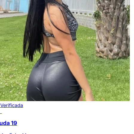
Verificada
3
uda
19