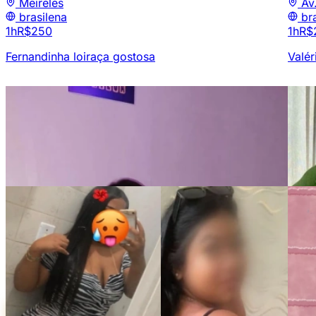
Meireles
Av
brasilena
br
1h
R$250
1h
R$
Fernandinha loiraça gostosa
Valér