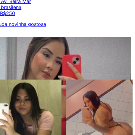
Av. Beira Mar
brasilena
R$250
uda novinha gostosa