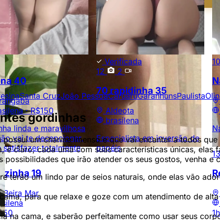
Verificada
1
12
2
ina
40
N
70 rapidinha
35
resina
Santa Cruz
João Pessoa
Caruaru
Garanhuns
Paulista
Oli
rangaba
asilena ·
R$150
Aldeota
antes gordinhas
brasilena
nha linda e maravilhosa
Na
ão vai te decepcionar,
Especialista em inversão de
a
possui um charme imenso e que vai encantar a todos que 
te satisfazer totalmente
papéis
a, e claro, cada uma com suas características únicas, ela
1
s possibilidades que irão atender os seus gostos, venha e 
olzinha
19
R
e terão um lindo par de seios naturais, onde elas vão ad
. Beira Mar
a cama, para que relaxe e goze com um atendimento de alt
asilena
250
1h
ência na cama, e saberão perfeitamente como usar seus c