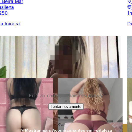
. Beira Mar
asilena
250
1h
ia loiraça
D
Erro ao carregar mais resultados.
Tentar novamente
Mostrar mais Acompanhantes em Fortaleza