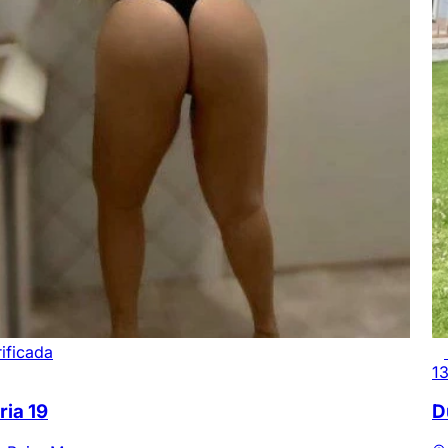
ificada
1
ria
19
D