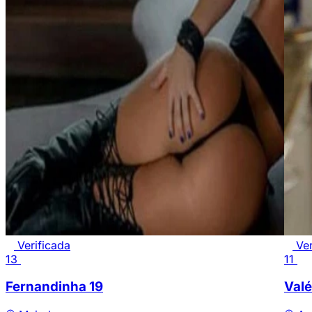
Verificada
Ver
13
11
Fernandinha
19
Valé