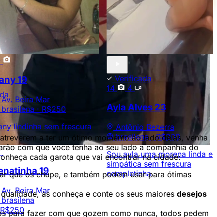
0
Verificada
any
19
14
4
nda
Av. Beira Mar
Ayla Alves
23
brasilena ·
R$250
ny lindinha sem frescura
Antônio Bezerra
brasilena ·
R$200
atreverem a ter um ótimo momento ao lado delas, venha
s farão com que você tenha ao seu lado a companhia do
3
Sou ayla uma morena linda e
conheça cada garota que vai encontrar na cidade:
simpática sem frescura
enatinha
19
completinha.
orar que os chupe, e também podem usar para ótimas
Av. Beira Mar
a qualidade, as conheça e conte os seus maiores
desejos
brasilena
R$250
orpos para fazer com que gozem como nunca, todos pedem