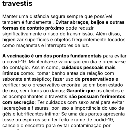
travestis
Manter uma distância segura sempre que possível
também é fundamental.
Evitar abraços, beijos e outras
formas de contato próximo
pode reduzir
significativamente o risco de transmissão. Além disso,
higienizar superfícies e objetos frequentemente tocados,
como maçanetas e interruptores de luz.
A vacinação é um dos pontos fundamentais
para evitar
o covid-19. Mantenha-se vacinação em dia e previna-se
do contágio. Assim como,
cuidados pessoais mais
íntimos
como: tomar banho antes da relação com
sabonete antisséptico; fazer uso de
preservativos
e
verificar se o preservativo encontra-se em bom estado
de uso, sem furos ou danos;
Garantir que
os clientes e
as acompanhantes e travestis
não possuam ferimentos
com secreção
; Ter cuidados com sexo anal para evitar
lacerações e fissuras, por isso a importância do uso de
géis e lubrificantes íntimo; Se uma das partes apresenta
tosse ou espirros sem ter feito exame de codid-19,
cancele o encontro para evitar contaminação por