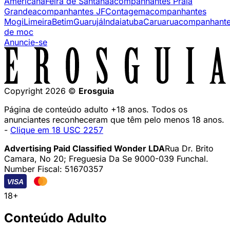
Americana
Feira de Santana
acompanhantes Praia
Grande
acompanhantes JF
Contagem
acompanhantes
Mogi
Limeira
Betim
Guarujá
Indaiatuba
Caruaru
acompanhant
de moc
Anuncie-se
Copyright 2026 ©
Erosguia
Página de conteúdo adulto +18 anos. Todos os
anunciantes reconheceram que têm pelo menos 18 anos.
-
Clique em 18 USC 2257
Advertising Paid Classified Wonder LDA
Rua Dr. Brito
Camara, No 20; Freguesia Da Se 9000-039 Funchal.
Number Fiscal: 51670357
VISA
18+
Conteúdo Adulto