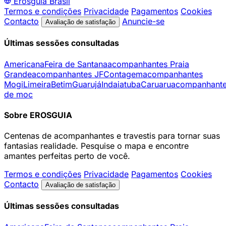
Erosguia
Brasil
Termos e condições
Privacidade
Pagamentos
Cookies
Contacto
Anuncie-se
Avaliação de satisfação
Últimas sessões consultadas
Americana
Feira de Santana
acompanhantes Praia
Grande
acompanhantes JF
Contagem
acompanhantes
Mogi
Limeira
Betim
Guarujá
Indaiatuba
Caruaru
acompanhant
de moc
Sobre EROSGUIA
Centenas de acompanhantes e travestis para tornar suas
fantasias realidade. Pesquise o mapa e encontre
amantes perfeitas perto de você.
Termos e condições
Privacidade
Pagamentos
Cookies
Contacto
Avaliação de satisfação
Últimas sessões consultadas